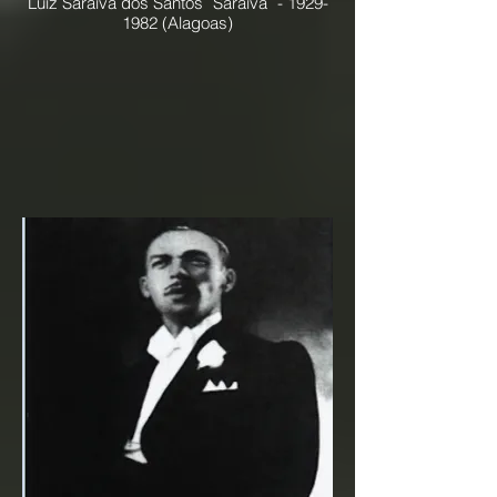
Luiz Saraiva dos Santos ¨Saraiva¨ -
1929-
1982
(Alagoas)